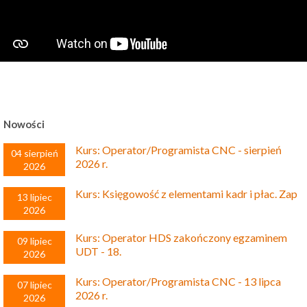
Nowości
Kurs: Operator/Programista CNC - sierpień
04 sierpień
2026 r.
2026
Kurs: Księgowość z elementami kadr i płac. Zap
13 lipiec
2026
Kurs: Operator HDS zakończony egzaminem
09 lipiec
UDT - 18.
2026
Kurs: Operator/Programista CNC - 13 lipca
07 lipiec
2026 r.
2026