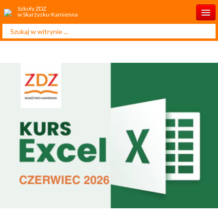
Szkoły ZDZ
w Skarżysku-Kamienna
Szukaj...
Start
O Szkole
Aktualności
Rekrutacja 2026/2027
Kursy i szkolenia
Kontakt