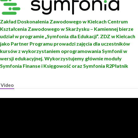
Zakład Doskonalenia Zawodowego w Kielcach Centrum
Kształcenia Zawodowego w Skarżysku – Kamiennej bierze
udział w programie „Symfonia dla Edukacji”. ZDZ w Kielcach
jako Partner Programu prowadzi zajęcia dla uczestników
kursów z wykorzystaniem oprogramowania Symfonii w
wersji edukacyjnej. Wykorzystujemy głównie moduły
Symfonia Finanse i Księgowość oraz Symfonia R2Płatnik
Video